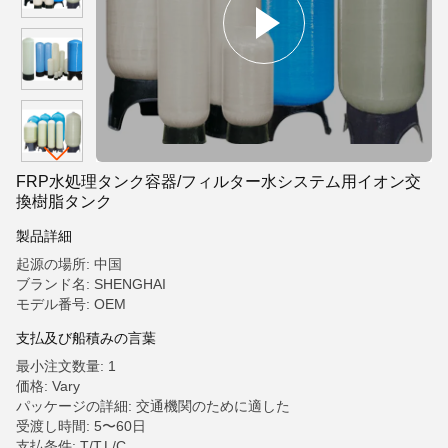
FRP水処理タンク容器/フィルター水システム用イオン交
換樹脂タンク
製品詳細
起源の場所: 中国
ブランド名: SHENGHAI
モデル番号: OEM
支払及び船積みの言葉
最小注文数量: 1
価格: Vary
パッケージの詳細: 交通機関のために適した
受渡し時間: 5〜60日
支払条件: T/T,L/C