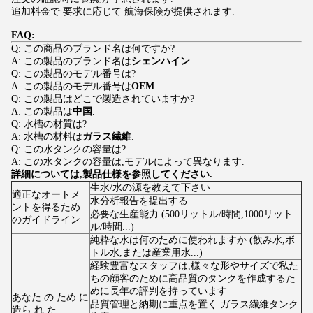
追加料金で 要求に応じて 航海保険が提供されます.
FAQ:
Q: この商品のブランド名は何ですか?
A: この製品のブランド名は
シェンハイン
Q: この製品のモデル番号は?
A: この製品のモデル番号は
OEM
.
Q: この製品はどこで製造されていますか?
A: この製品は
中国
.
Q: 水槽の材質は?
A: 水槽の材料は
ガラス繊維
.
Q: この水タンクの容量は?
A: この水タンクの容量は,モデルによって異なります.
詳細については,製品仕様を参照してください.
生水/水の源を教えて下さい
適正なオートメ
水分析報告を提出する
ントを得るため
必要な生産能力 (500リットル/時間,1000リット
のガイドライン
ル/時間...)
純粋な水は何のために使われますか (飲み水,ボ
トル水,または産業用水...)
経験豊富なスタッフは,様々な形やサイズで私た
ちの顧客のために高品質のタンクを作成するた
めに長年の評判を持っています
あなた の ため に
品質管理と納期に重点を置く ガラス繊維タンク
造ら れ た