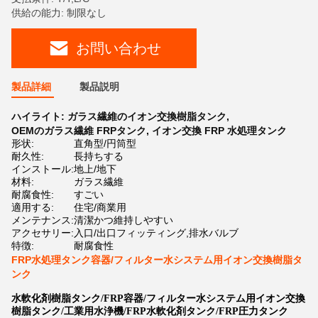
供給の能力: 制限なし
お問い合わせ
製品詳細
製品説明
ハイライト:
ガラス繊維のイオン交換樹脂タンク
,
OEMのガラス繊維 FRPタンク
,
イオン交換 FRP 水処理タンク
形状:
直角型/円筒型
耐久性:
長持ちする
インストール:
地上/地下
材料:
ガラス繊維
耐腐食性:
すごい
適用する:
住宅/商業用
メンテナンス:
清潔かつ維持しやすい
アクセサリー:
入口/出口フィッティング,排水バルブ
特徴:
耐腐食性
FRP水処理タンク容器/フィルター水システム用イオン交換樹脂タ
ンク
水軟化剤樹脂タンク/FRP容器/フィルター水システム用イオン交換
樹脂タンク/工業用水浄機/FRP水軟化剤タンク/FRP圧力タンク