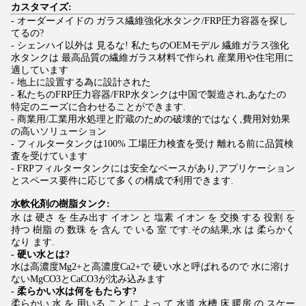
カスタマイズ:
- オーダーメイドの ガラス繊維強化水タンク/FRP圧力容器を探し
てるの?
- シェンハイ以外は 見るな! 私たちのOEMモデル 繊維ガラス強化
水タンクは 最高品質の繊維ガラス材料で作られ 産業用や住宅用に
適しています
- 地上に設置する為に設計された
- 私たちのFRP圧力容器/FRP水タンクは中国で製造され,あなたの
特定のニーズに合わせることができます.
- 商業用/工業用水処理と貯蔵のための破壊的ではなく,費用対効果
の高いソリューション
- フィルタータンクは100% 工場圧力検査を受け 離れる前に品質検
査を受けています
- FRPフィルタータンクには安全なベースがあり,アプリケーション
とスペース要件に応じて多くの構成で利用できます.
水軟化剤の樹脂タンク:
水 は 硬さ を 生み出す イオン と 塩素 イオン を 交換 する 役割 を
持つ 樹脂 の 数珠 を 含ん で いる 室 です.その結果,水 は 柔らかく
なり ます.
- 硬い水とは?
水は高濃度Mg2+と高濃度Ca2+で 硬い水と呼ばれるので 水に溶け
ないMgCO3とCaCO3が沈み込みます
- 柔らかい水は何をもたらす?
柔らかい 水 を 用いる こと に よっ て,水道,水槽,床 暖房 の スケー