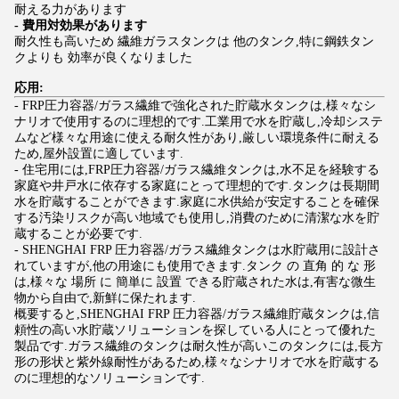
耐える力があります
- 費用対効果があります
耐久性も高いため 繊維ガラスタンクは 他のタンク,特に鋼鉄タン
クよりも 効率が良くなりました
応用:
- FRP圧力容器/ガラス繊維で強化された貯蔵水タンクは,様々なシ
ナリオで使用するのに理想的です.工業用で水を貯蔵し,冷却システ
ムなど様々な用途に使える耐久性があり,厳しい環境条件に耐える
ため,屋外設置に適しています.
- 住宅用には,FRP圧力容器/ガラス繊維タンクは,水不足を経験する
家庭や井戸水に依存する家庭にとって理想的です.タンクは長期間
水を貯蔵することができます.家庭に水供給が安定することを確保
する汚染リスクが高い地域でも使用し,消費のために清潔な水を貯
蔵することが必要です.
- SHENGHAI FRP 圧力容器/ガラス繊維タンクは水貯蔵用に設計さ
れていますが,他の用途にも使用できます.タンク の 直角 的 な 形
は,様々な 場所 に 簡単に 設置 できる貯蔵された水は,有害な微生
物から自由で,新鮮に保たれます.
概要すると,SHENGHAI FRP 圧力容器/ガラス繊維貯蔵タンクは,信
頼性の高い水貯蔵ソリューションを探している人にとって優れた
製品です.ガラス繊維のタンクは耐久性が高いこのタンクには,長方
形の形状と紫外線耐性があるため,様々なシナリオで水を貯蔵する
のに理想的なソリューションです.