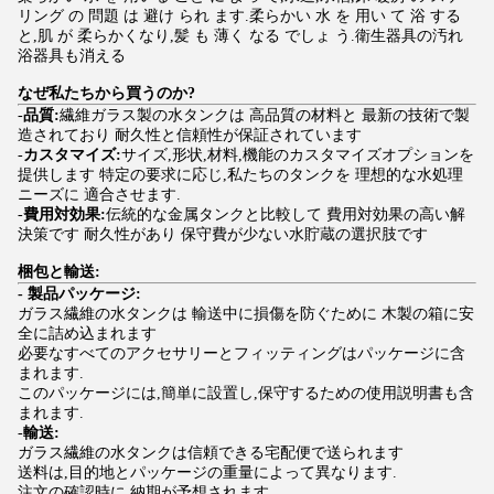
リング の 問題 は 避け られ ます.柔らかい 水 を 用い て 浴 する
と,肌 が 柔らかくなり,髪 も 薄く なる でしょ う.衛生器具の汚れ
浴器具も消える
なぜ私たちから買うのか?
-
品質:
繊維ガラス製の水タンクは 高品質の材料と 最新の技術で製
造されており 耐久性と信頼性が保証されています
-
カスタマイズ:
サイズ,形状,材料,機能のカスタマイズオプションを
提供します 特定の要求に応じ,私たちのタンクを 理想的な水処理
ニーズに 適合させます.
-
費用対効果:
伝統的な金属タンクと比較して 費用対効果の高い解
決策です 耐久性があり 保守費が少ない水貯蔵の選択肢です
梱包と輸送:
- 製品パッケージ:
ガラス繊維の水タンクは 輸送中に損傷を防ぐために 木製の箱に安
全に詰め込まれます
必要なすべてのアクセサリーとフィッティングはパッケージに含
まれます.
このパッケージには,簡単に設置し,保守するための使用説明書も含
まれます.
-
輸送:
ガラス繊維の水タンクは信頼できる宅配便で送られます
送料は,目的地とパッケージの重量によって異なります.
注文の確認時に 納期が予想されます.