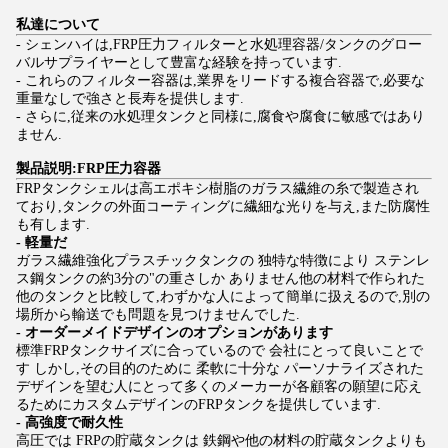
私達について
- シェンハイは,FRP圧力フィルターと水処理容器/タンクのグロー
バルサプライヤーとして豊富な経験を持っています.
- これらのフィルター容器は,業界をリードする複合容器で,必要な
重量なしで強さと長寿を提供します.
- さらに,従来の水処理タンクと同様に,腐食や腐食に敏感ではあり
ません.
製品説明:FRP圧力容器
FRPタンクシェルは高エポキシ樹脂のガラス繊維の糸で製造され
ており,タンクの外面コーティングに繊細な光りを与え,また防腐性
も有します.
- 軽量だ
ガラス繊維強化プラスチックタンクの 独特な特徴により ステンレ
ス鋼タンクの約3分の"の重さしか ありません他の材料で作られた
他のタンクと比較して,わずかな人によって簡単に扱えるので,別の
場所から輸送でも問題を見つけませんでした.
- オーダーメイドデザインのオプションがあります
標準FRPタンクサイズに合っているので 会社にとって良いことで
す しかし,その目的のために 柔軟に十分な パーソナライズされた
デザインを望む人にとって多くのメーカーが各顧客の願望に応え
るためにカスタムデザインのFRPタンクを提供しています.
- 高強度で耐久性
高圧では FRPの貯蔵タンクは 鉄鋼や他の材料の貯蔵タンクよりも