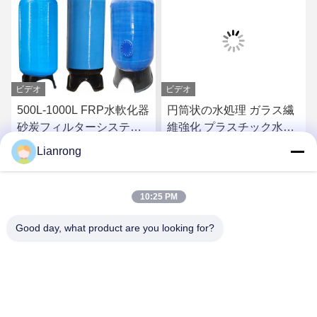
ビデオ
ビデオ
500L-1000L FRP水軟化器
円筒状の水処理 ガラス繊
砂炭フィルターシステム
維強化 プラスチック水タ
のためのタンク圧力容器
ンク FRP容器
Lianrong
お問い合わせ
お問い合わせ
10:25 PM
Good day, what product are you looking for?
Weifang Lianrong Environmental Protection
Equipment Co., Ltd