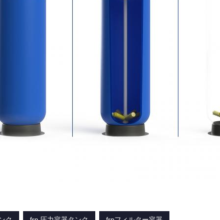
タンク
frp 圧力容器タンク
frpフィルター容器