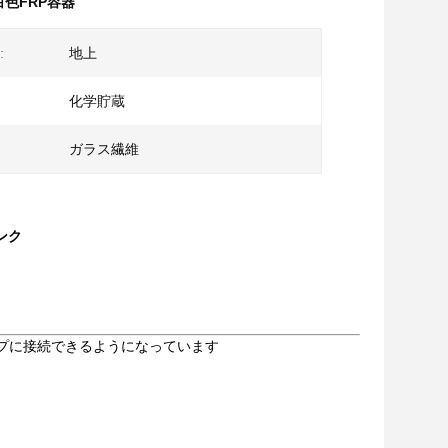
色FRP容器
:
地上
化学貯蔵
ガラス繊維
ンク
パイプに接続できるようになっています