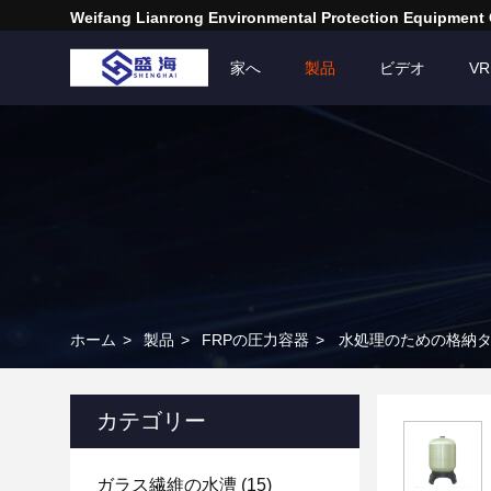
Weifang Lianrong Environmental Protection Equipment 
家へ
製品
ビデオ
V
ホーム
>
製品
>
FRPの圧力容器
>
水処理のための格納
カテゴリー
ガラス繊維の水漕
(15)