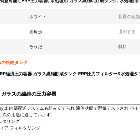
調整可能なFRP圧力容器
,
水処理用 ガラス繊維の貯蔵タンク
,
水処理用白
ホワイト
装置の種類
直角形
適用する:
:
そうだ
材料:
めの格納タンク
RP経済圧力容器 ガラス繊維貯蔵タンク FRP圧力フィルター&水処理タ
 ガラスの繊維の圧力容器
onomyは 内部配送システムも組み立てられ 液体状態で湿気テストされ 
,次の用途に適しています.
ィルタリング
ディア フィルタリング