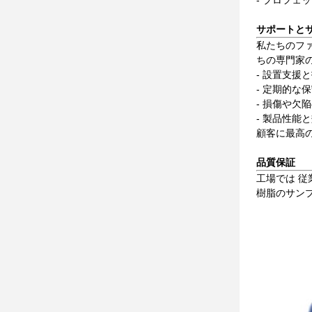
- プロフェ
サポートと
私たちのフ
ちの専門家
- 設置支援
- 定期的な
- 損傷や欠
- 製品性能
顧客に最高
品質保証
工場では 従
樹脂のサン