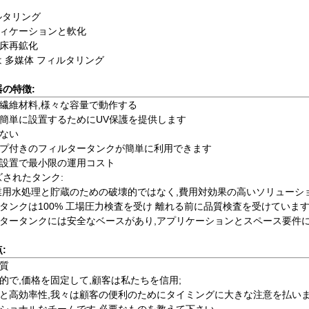
ィルタリング
フィケーションと軟化
ト床再鉱化
たは 多媒体 フィルタリング
器の特徴:
ス繊維材料,様々な容量で動作する
も簡単に設置するためにUV保護を提供します
少ない
ポンプ付きのフィルタータンクが簡単に利用できます
な設置で最小限の運用コスト
されたタンク:
工業用水処理と貯蔵のための破壊的ではなく,費用対効果の高いソリューシ
ータンクは100% 工場圧力検査を受け 離れる前に品質検査を受けていま
ィルタータンクには安全なベースがあり,アプリケーションとスペース要件
:
品質
想的で,価格を固定して,顧客は私たちを信用;
達と高効率性,我々は顧客の便利のためにタイミングに大きな注意を払いま