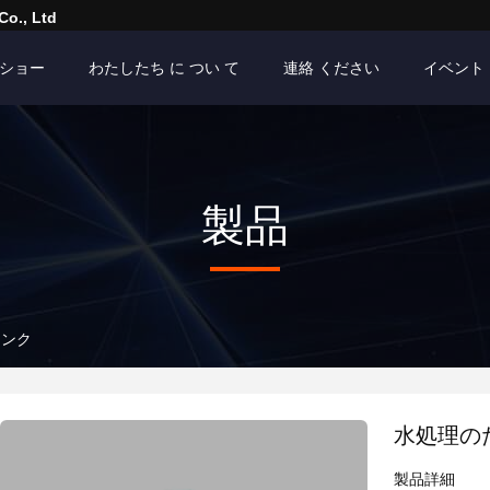
Co., Ltd
Rショー
わたしたち に つい て
連絡 ください
イベント
製品
タンク
水処理の
製品詳細