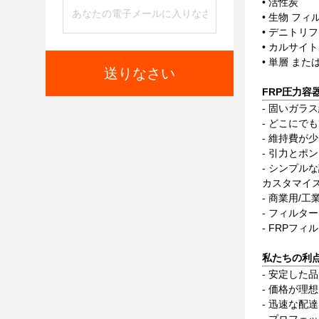
• 活性炭
• 生物 フ
• デニトリ
• カルサイ
• 単層 ま
送りなさい
FRP圧力容
- 固いガラ
- どこにで
- 維持費が
- 引力と
- シンプル
カスタマイズ
- 商業用/
- フィルタ
- FRPフ
私たちの利点
- 安定した
- 価格が理
- 迅速な配