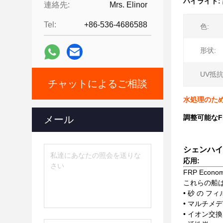
ハイライト:
連絡先:
Mrs. Elinor
Tel:
+86-536-4686588
色:
形状:
UV抵抗
チャットによるご相談
水処理のた
調整可能なF
メール
シェンハイ
応用:
FRP Ec
これらの船は
• 砂 の フ
• マルチメ
• イオン交換