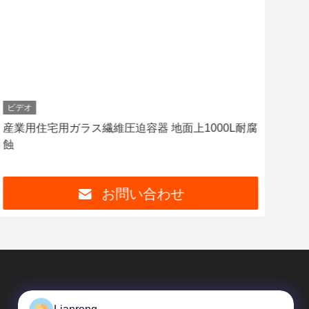
ビデオ
ビデ
産業用住宅用ガラス繊維圧迫容器 地面上1000L耐腐
蝕
お問い合わせ