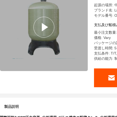
起源の場所: 
ブランド名: Li
モデル番号: O
支払及び船積
最小注文数量:
価格: Vary
パッケージの
受渡し時間: 5
支払条件: T/T,
供給の能力: 
製品説明